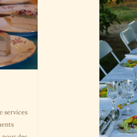
 services
ments
t pour des