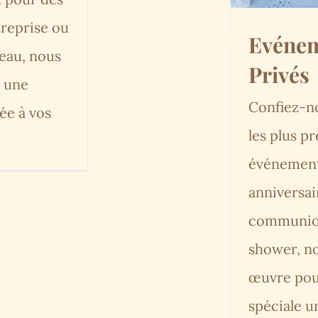
treprise ou
Evéne
reau, nous
Privés
r une
Confiez-n
ée à vos
les plus pr
événement
anniversai
communio
shower, n
œuvre pour
spéciale 